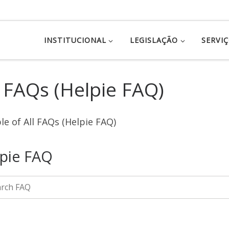
INSTITUCIONAL
LEGISLAÇÃO
SERVI
l FAQs (Helpie FAQ)
e of All FAQs (Helpie FAQ)
pie FAQ
h through FAQ items. Results will update as you typ