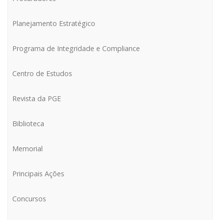
Planejamento Estratégico
Programa de Integridade e Compliance
Centro de Estudos
CONFIRA AQUI O MAPA COM O ENDEREÇO DE
TODAS AS REGIONAIS DA PGE
Revista da PGE
REGIONAL DE BLUMENAU
Biblioteca
Memorial
Principais Ações
Concursos