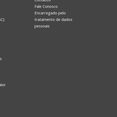
Fale Conosco
Encarregado pelo
SC)
tratamento de dados
e
pessoais
s
alor