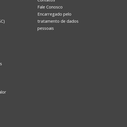
Fale Conosco
Encarregado pelo
SC)
tratamento de dados
e
pessoais
s
alor