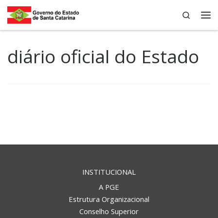
Search
Skip to content
Me
diário oficial do Estado
INSTITUCIONAL
A PGE
Estrutura Organizacional
Conselho Superior