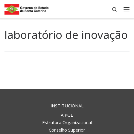
Search
Skip to content
Me
laboratório de inovação
INSTITUCIONAL
A PGE
Estrutura Organizacional
Conselho Superior