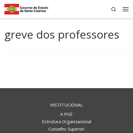
Search
Skip to content
Me
greve dos professores
INSTITUCIONAL
A PGE
Estrutura Organizacional
Conselho Superior