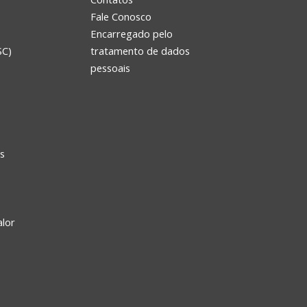
Fale Conosco
Encarregado pelo
SC)
tratamento de dados
e
pessoais
s
alor