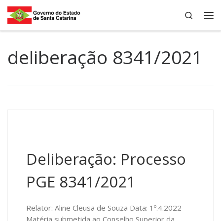
Search
Skip to content
Me
deliberação 8341/2021
Deliberação: Processo
PGE 8341/2021
Relator: Aline Cleusa de Souza Data: 1º.4.2022
Matéria submetida ao Conselho Superior da