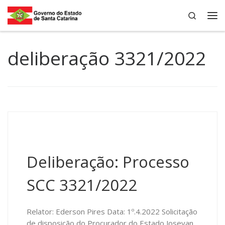
Search
Skip to content
Me
deliberação 3321/2022
Deliberação: Processo
SCC 3321/2022
Relator: Ederson Pires Data: 1º.4.2022 Solicitação
de disposição do Procurador do Estado Josevan