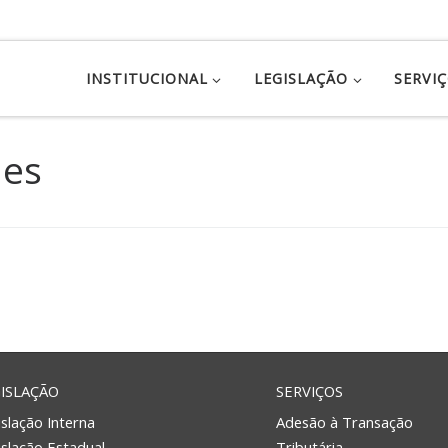
INSTITUCIONAL
LEGISLAÇÃO
SERVI
nes
ISLAÇÃO
SERVIÇOS
slação Interna
Adesão à Transação
islação Estadual
Tributária