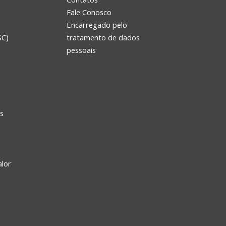
Fale Conosco
Encarregado pelo
SC)
tratamento de dados
e
pessoais
s
alor