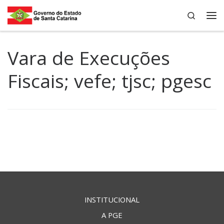
Search
Skip to content
Me
Vara de Execuções
Fiscais; vefe; tjsc; pgesc
INSTITUCIONAL
A PGE