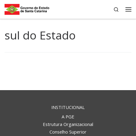
Search
Skip to content
Me
sul do Estado
INSTITUCIONAL
A PGE
Estrutura Organizacional
Conselho Superior