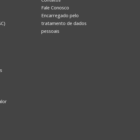
Fale Conosco
Encarregado pelo
SC)
tratamento de dados
e
pessoais
s
alor