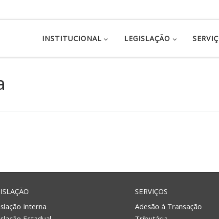
INSTITUCIONAL
LEGISLAÇÃO
SERVI
a
ISLAÇÃO
SERVIÇOS
slação Interna
Adesão à Transação
islação Estadual
Tributária