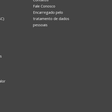
Fale Conosco
Encarregado pelo
SC)
tratamento de dados
e
pessoais
s
alor