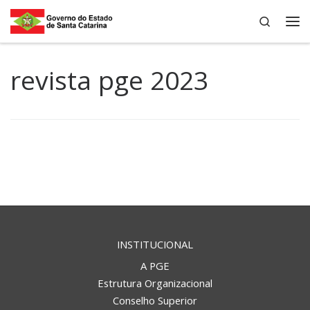
Search
Skip to content
Me
revista pge 2023
INSTITUCIONAL
A PGE
Estrutura Organizacional
Conselho Superior