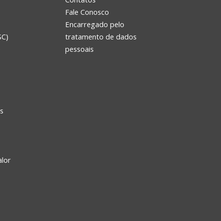
Fale Conosco
Encarregado pelo
SC)
tratamento de dados
e
pessoais
s
alor