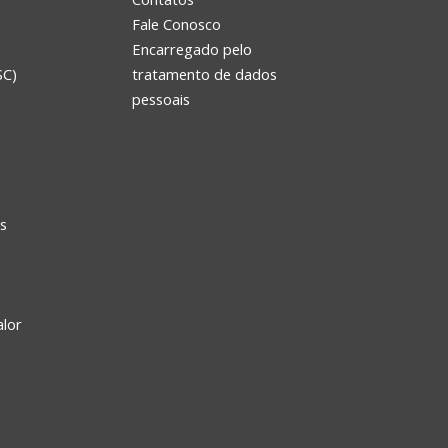
Fale Conosco
Encarregado pelo
SC)
tratamento de dados
e
pessoais
s
alor