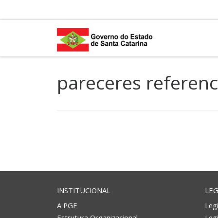
Skip to content
pareceres referenc
INSTITUCIONAL
LEG
A PGE
Legi
Estrutura Organizacional
Leg