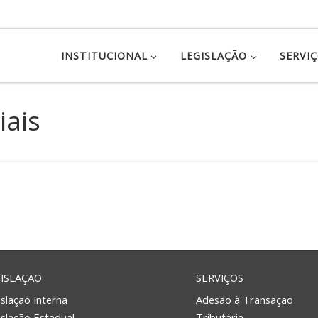
INSTITUCIONAL
LEGISLAÇÃO
SERVI
iais
ISLAÇÃO
SERVIÇOS
slação Interna
Adesão à Transação
islação Estadual
Tributária