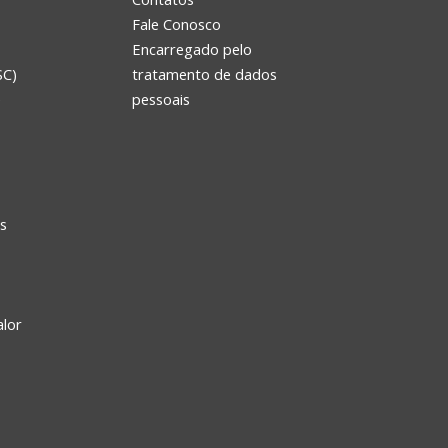
Fale Conosco
Encarregado pelo
SC)
tratamento de dados
e
pessoais
s
alor