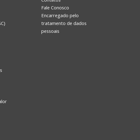
Fale Conosco
Encarregado pelo
SC)
tratamento de dados
e
pessoais
s
alor