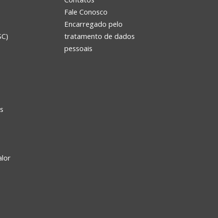
Fale Conosco
Encarregado pelo
SC)
tratamento de dados
e
pessoais
s
alor