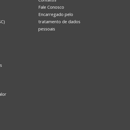
Fale Conosco
Encarregado pelo
SC)
tratamento de dados
e
pessoais
s
alor