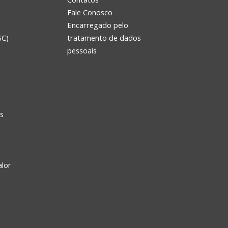
Fale Conosco
Encarregado pelo
SC)
tratamento de dados
e
pessoais
s
alor