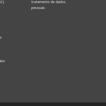
SC)
tratamento de dados
e
pessoais
s
alor