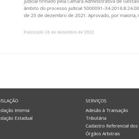
judicial firmado pela Câmara Administrativa de Gestã
âmbito do processo judicial 5000091-34.2016.8.24.002
de 23 de dezembro de 2021. Aprovado, por maioria, 
Publicado
16 de dezembro de 2022
ISLAÇÃO
SERVIÇOS
slação Interna
Adesão à Transação
islação Estadual
Tributária
Cadastro Referencial dos
Órgãos Arbitrais