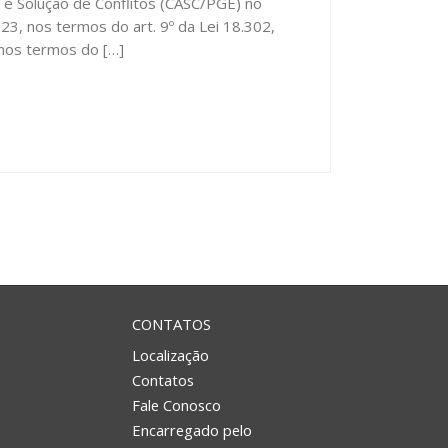
o e Solução de Conflitos (CASC/PGE) no
3, nos termos do art. 9º da Lei 18.302,
nos termos do […]
CONTATOS
Localização
Contatos
Fale Conosco
Encarregado pelo