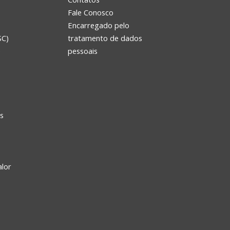
Fale Conosco
Encarregado pelo
SC)
tratamento de dados
e
pessoais
s
alor