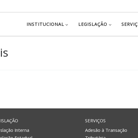
INSTITUCIONAL
LEGISLAÇÃO
SERVI
is
ISLAÇÃO
SERVIÇOS
slação Interna
Adesão à Transação
islação Estadual
Tributária