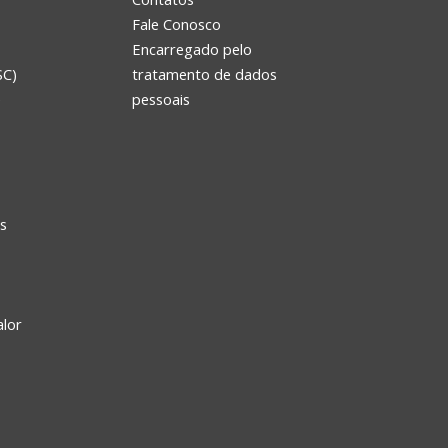
Fale Conosco
Encarregado pelo
SC)
tratamento de dados
e
pessoais
s
alor