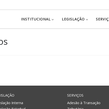
INSTITUCIONAL
LEGISLAÇÃO
SERVI
os
ISLAÇÃO
SERVIÇOS
slação Interna
Adesão à Transação
islação Estadual
Tributária